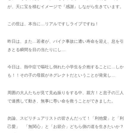
が、天に宝を積むイメージで『感謝』しながら生きています。
この世は、本当に…リアルですしライブですね！
昨日は、また…若者が、バイク事故に遭い寿命を迎え、息を引
きとる瞬間を目の当たりにし…
今日は、熱中症で嘔吐し倒れた小学生を介抱することに…しか
も！！その子の母親がネグレクトだということが発覚し…
周囲の大人たちが見て見ぬ振りをする中、親方！と息子の三人
で連携して動き、無事に尊い命を救うことができました。
勿論、スピリチュアリストの皆さんだって！「利他愛」と「利
己愛」 「無関心」と「お節介」どちら側の道を生きたいか？