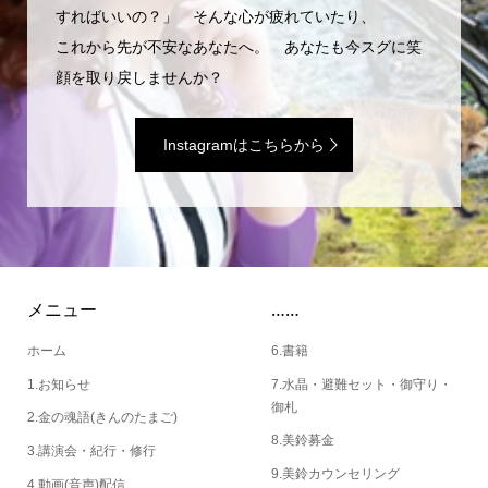
すればいいの？」 そんな心が疲れていたり、
これから先が不安なあなたへ。 あなたも今スグに笑
顔を取り戻しませんか？
Instagramはこちらから
メニュー
……
ホーム
6.書籍
1.お知らせ
7.水晶・避難セット・御守り・
御札
2.金の魂語(きんのたまご)
8.美鈴募金
3.講演会・紀行・修行
9.美鈴カウンセリング
4.動画(音声)配信