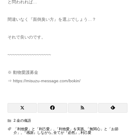
と問われれば…
間違いなく『面倒臭い方』を選ぶでしょう…？
それで良いのです。
~~~~~~~~~~~~~~~~~~
※ 動物愛護募金
⇒ https://misuzu-message.com/bokin/
2.金の魂語
「利他愛」と「利己愛」
,
「利他愛」を実践
,
「無関心」と「お節
介」
,
『感謝』しながら
,
全てが『必然』
,
利己愛