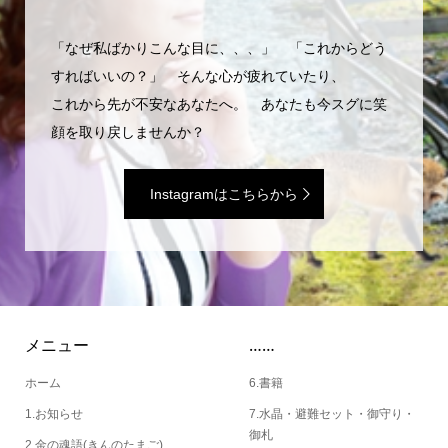
「なぜ私ばかりこんな目に、、、」 「これからどう
すればいいの？」 そんな心が疲れていたり、
これから先が不安なあなたへ。 あなたも今スグに笑
顔を取り戻しませんか？
Instagramはこちらから
メニュー
……
ホーム
6.書籍
1.お知らせ
7.水晶・避難セット・御守り・
御札
2.金の魂語(きんのたまご)