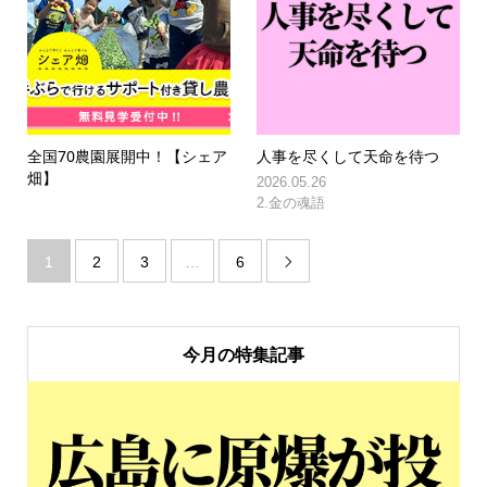
全国70農園展開中！【シェア
人事を尽くして天命を待つ
畑】
2026.05.26
2.金の魂語
1
2
3
…
6

今月の特集記事