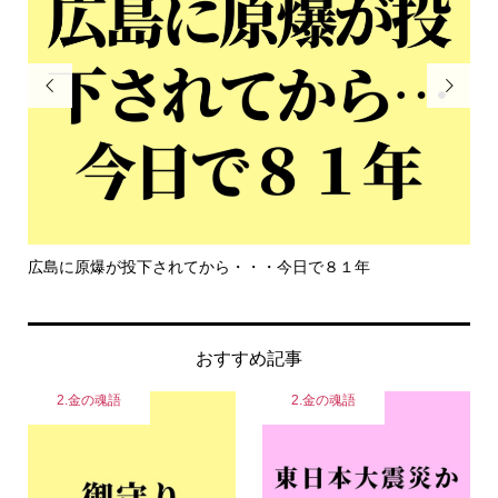


広島に原爆が投下されてから・・・今日で８１年
も
おすすめ記事
2.金の魂語
2.金の魂語