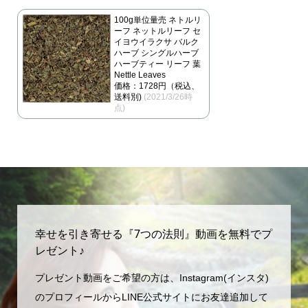
100g単位量売 ネトルリ
ーフ ネットルリーフ セ
イヨウイラクサ バルク
ハーブ シングルハーブ
ハーブティー リーフ 葉
Nettle Leaves
価格：1728円（税込、
送料別)
(2021/3/26時
点)
幸せを引き寄せる『7つの法則』動画を無料でプ
レゼント♪
プレゼント動画をご希望の方は、Instagram(インスタ)
のプロフィールからLINE公式サイトにお友達追加して