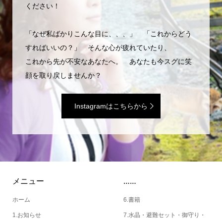
ください！
「なぜ私ばかりこんな目に、、、」 「これからどう
すればいいの？」 そんな心が疲れていたり、
これから先が不安なあなたへ。 あなたも今スグに笑
顔を取り戻しませんか？
Instagramはこちらから
メニュー
……
ホーム
6.書籍
1.お知らせ
7.水晶・避難セット・御守り・