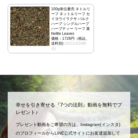
100g単位量売 ネトルリ
ーフ ネットルリーフ セ
イヨウイラクサ バルク
ハーブ シングルハーブ
ハーブティー リーフ 葉
Nettle Leaves
価格：1728円（税込、
送料別)
(2021/3/26時
点)
幸せを引き寄せる『7つの法則』動画を無料でプ
レゼント♪
プレゼント動画をご希望の方は、Instagram(インスタ)
のプロフィールからLINE公式サイトにお友達追加して