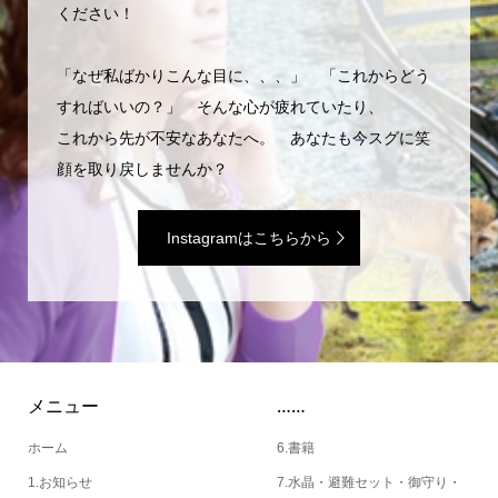
ください！
「なぜ私ばかりこんな目に、、、」 「これからどう
すればいいの？」 そんな心が疲れていたり、
これから先が不安なあなたへ。 あなたも今スグに笑
顔を取り戻しませんか？
Instagramはこちらから
メニュー
……
ホーム
6.書籍
1.お知らせ
7.水晶・避難セット・御守り・