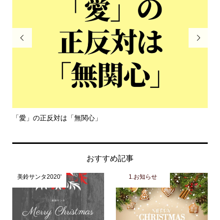


「愛」の正反対は「無関心」
令
おすすめ記事
美鈴サンタ2020'
1.お知らせ