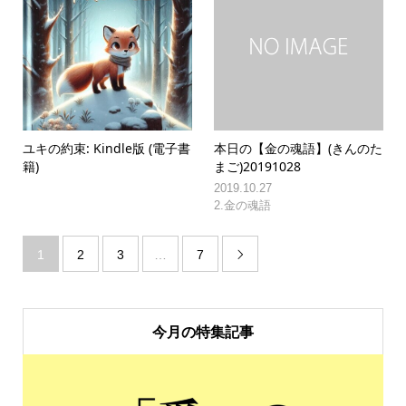
ユキの約束: Kindle版 (電子書
本日の【金の魂語】(きんのた
籍)
まご)20191028
2019.10.27
2.金の魂語
1
2
3
…
7

今月の特集記事