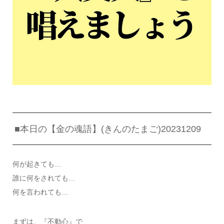
■本日の【金の魂語】(きんのたまご)20231209
何が起きても…
誰に何をされても…
何を言われても…
まずは、『不動心』で