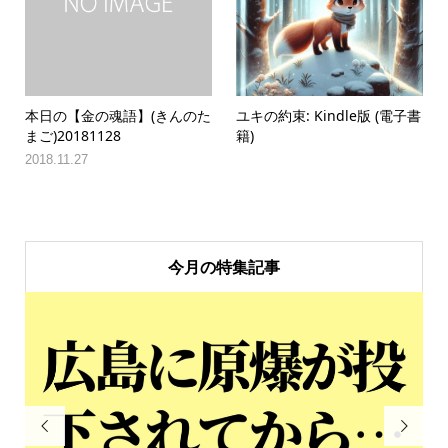
本日の【金の魂語】(きんのた
ユキの約束: Kindle版 (電子書
まご)20181128
籍)
2018.11.27
今月の特集記事

