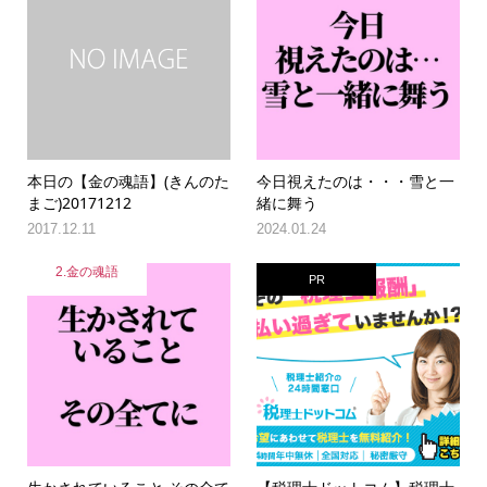
本日の【金の魂語】(きんのた
今日視えたのは・・・雪と一
まご)20171212
緒に舞う
2017.12.11
2024.01.24
2.金の魂語
PR