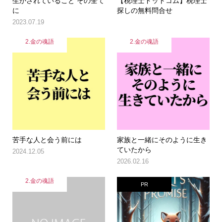
生かされていること その全て
【税理士ドットコム】税理士
に
探しの無料問合せ
2023.07.19
2.金の魂語
2.金の魂語
苦手な人と会う前には
家族と一緒にそのように生き
ていたから
2024.12.05
2026.02.16
2.金の魂語
PR