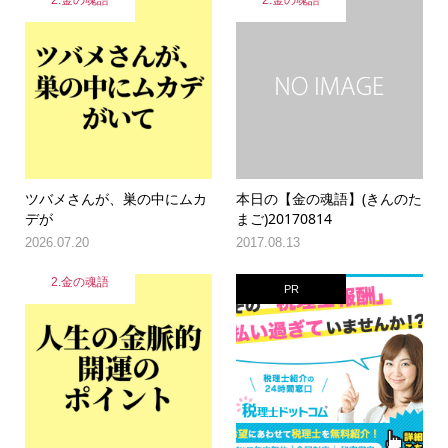
2.金の魂語
2.金の魂語
ツバメさんが、巣の中にムカ
本日の【金の魂語】(きんのた
デが
まご)20170814
2026.07.20
2017.08.13
2.金の魂語
PR