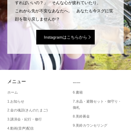
すればいいの？」 そんな心が疲れていたり、
これから先が不安なあなたへ。 あなたも今スグに笑
顔を取り戻しませんか？
Instagramはこちらから
メニュー
……
ホーム
6.書籍
1.お知らせ
7.水晶・避難セット・御守り・
御札
2.金の魂語(きんのたまご)
8.美鈴募金
3.講演会・紀行・修行
9.美鈴カウンセリング
4.動画(音声)配信