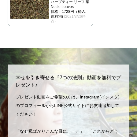
ハーブティー リーフ 葉
Nettle Leaves
価格：1728円（税込、
送料別)
(2021/3/26時
点)
幸せを引き寄せる『7つの法則』動画を無料でプ
レゼント♪
プレゼント動画をご希望の方は、Instagram(インスタ)
のプロフィールからLINE公式サイトにお友達追加して
ください！
「なぜ私ばかりこんな目に、、、」 「これからどう