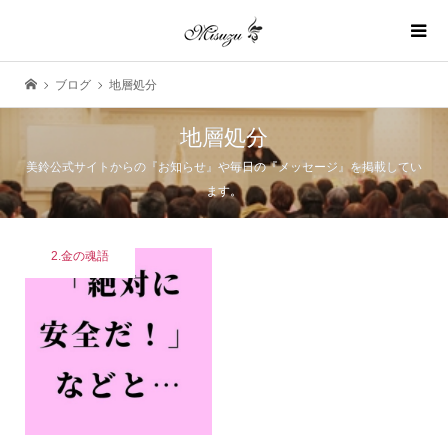
ブログ
地層処分
地層処分
美鈴公式サイトからの『お知らせ』や毎日の『メッセージ』を掲載してい
ます。
2.金の魂語