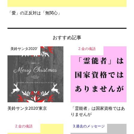
「愛」の正反対は「無関心」
令
おすすめ記事
美鈴サンタ2020'
2.金の魂語
美鈴サンタ2020’東京
「霊能者」は国家資格ではあ
りませんが
2.金の魂語
3.過去のメッセージ