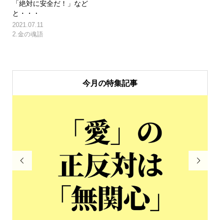
「絶対に安全だ！」など
と・・・
2021.07.11
2.金の魂語
今月の特集記事

