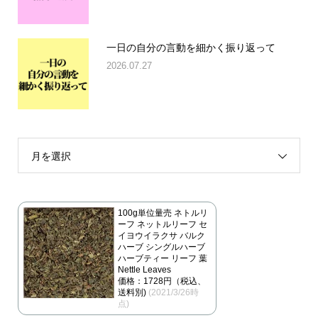
一日の自分の言動を細かく振り返って
2026.07.27
月を選択
100g単位量売 ネトルリ
ーフ ネットルリーフ セ
イヨウイラクサ バルク
ハーブ シングルハーブ
ハーブティー リーフ 葉
Nettle Leaves
価格：1728円（税込、
送料別)
(2021/3/26時
点)