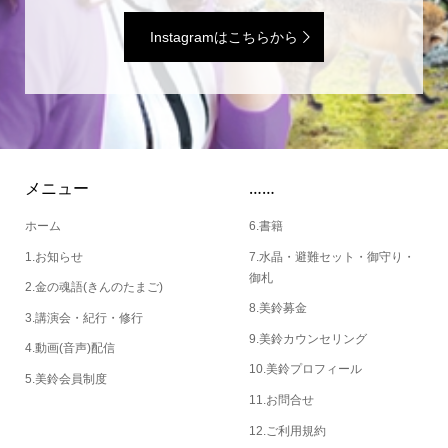
Instagramはこちらから
メニュー
……
ホーム
6.書籍
1.お知らせ
7.水晶・避難セット・御守り・
御札
2.金の魂語(きんのたまご)
8.美鈴募金
3.講演会・紀行・修行
9.美鈴カウンセリング
4.動画(音声)配信
10.美鈴プロフィール
5.美鈴会員制度
11.お問合せ
12.ご利用規約