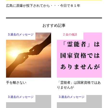
広島に原爆が投下されてから・・・今日で８１年
も
おすすめ記事
3.過去のメッセージ
2.金の魂語
手を離さない
「霊能者」は国家資格ではあ
りませんが
3.過去のメッセージ
3.過去のメッセージ