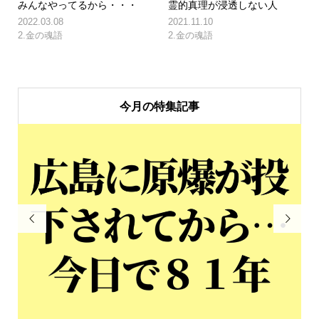
みんなやってるから・・・
霊的真理が浸透しない人
2022.03.08
2021.11.10
2.金の魂語
2.金の魂語
今月の特集記事

