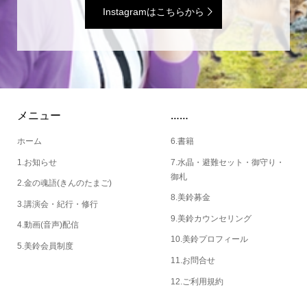
Instagramはこちらから
メニュー
……
ホーム
6.書籍
1.お知らせ
7.水晶・避難セット・御守り・
御札
2.金の魂語(きんのたまご)
8.美鈴募金
3.講演会・紀行・修行
9.美鈴カウンセリング
4.動画(音声)配信
10.美鈴プロフィール
5.美鈴会員制度
11.お問合せ
12.ご利用規約