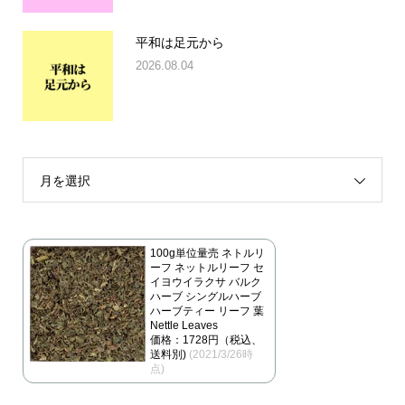
平和は足元から
2026.08.04
月を選択
100g単位量売 ネトルリ
ーフ ネットルリーフ セ
イヨウイラクサ バルク
ハーブ シングルハーブ
ハーブティー リーフ 葉
Nettle Leaves
価格：1728円（税込、
送料別)
(2021/3/26時
点)