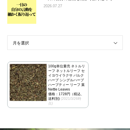
2026.07.27
月を選択
100g単位量売 ネトルリ
ーフ ネットルリーフ セ
イヨウイラクサ バルク
ハーブ シングルハーブ
ハーブティー リーフ 葉
Nettle Leaves
価格：1728円（税込、
送料別)
(2021/3/26時
点)