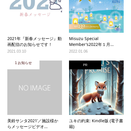
2021年『新春メッセージ』動
Misuzu Special
画配信のお知らせです！
Member’s2022年１月...
2021.03.10
2022.01.06
1.お知らせ
PR
美鈴サンタ2021’／施設様か
ユキの約束: Kindle版 (電子書
らメッセージビデオ...
籍)