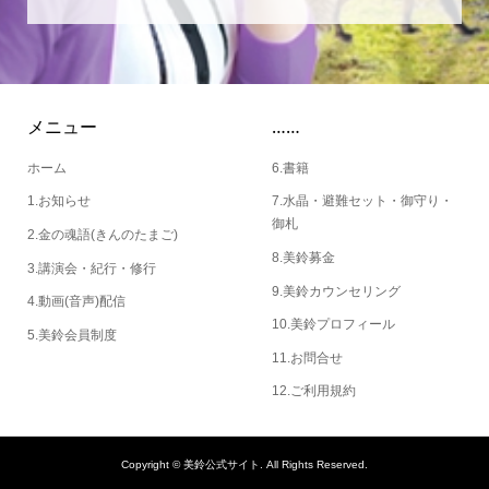
メニュー
……
ホーム
6.書籍
1.お知らせ
7.水晶・避難セット・御守り・
御札
2.金の魂語(きんのたまご)
8.美鈴募金
3.講演会・紀行・修行
9.美鈴カウンセリング
4.動画(音声)配信
10.美鈴プロフィール
5.美鈴会員制度
11.お問合せ
12.ご利用規約
Copyright ©
美鈴公式サイト. All Rights Reserved.