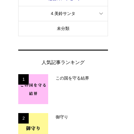
4.美鈴サンタ
未分類
人気記事ランキング
この国を守る結界
1
御守り
2