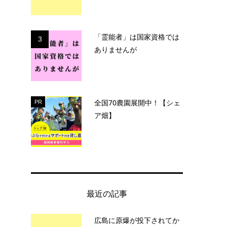
「霊能者」は国家資格では
3
ありませんが
全国70農園展開中！【シェ
PR
ア畑】
最近の記事
広島に原爆が投下されてか