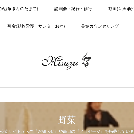
の魂語(きんのたまご)
講演会・紀行・修行
動画(音声)配
募金(動物愛護・サンタ・お社)
美鈴カウンセリング
野菜
公式サイトからの『お知らせ』や毎日の『メッセージ』を掲載していま