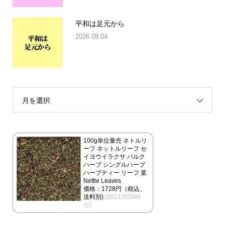
平和は足元から
2026.08.04
月を選択
100g単位量売 ネトルリ
ーフ ネットルリーフ セ
イヨウイラクサ バルク
ハーブ シングルハーブ
ハーブティー リーフ 葉
Nettle Leaves
価格：1728円（税込、
送料別)
(2021/3/26時
点)