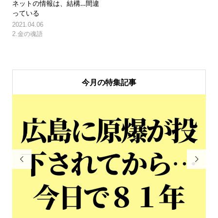
ネットの情報は、結構…間違
っている
2021.04.06
2.金の魂語
今月の特集記事

