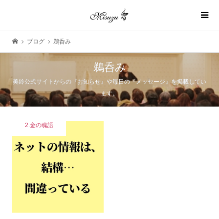
ブログ
鵜呑み
鵜呑み
美鈴公式サイトからの『お知らせ』や毎日の『メッセージ』を掲載してい
ます。
2.金の魂語