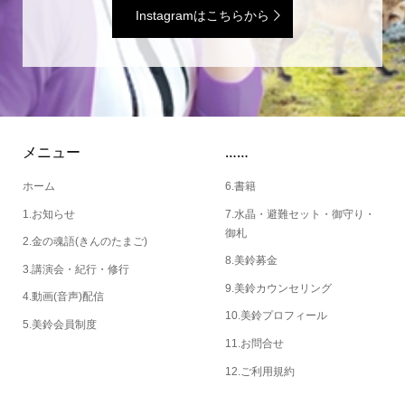
Instagramはこちらから
メニュー
……
ホーム
6.書籍
1.お知らせ
7.水晶・避難セット・御守り・
御札
2.金の魂語(きんのたまご)
8.美鈴募金
3.講演会・紀行・修行
9.美鈴カウンセリング
4.動画(音声)配信
10.美鈴プロフィール
5.美鈴会員制度
11.お問合せ
12.ご利用規約