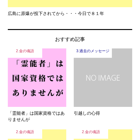
広島に原爆が投下されてから・・・今日で８１年
も
おすすめ記事
2.金の魂語
3.過去のメッセージ
「霊能者」は国家資格ではあ
引越しの心得
りませんが
2.金の魂語
2.金の魂語