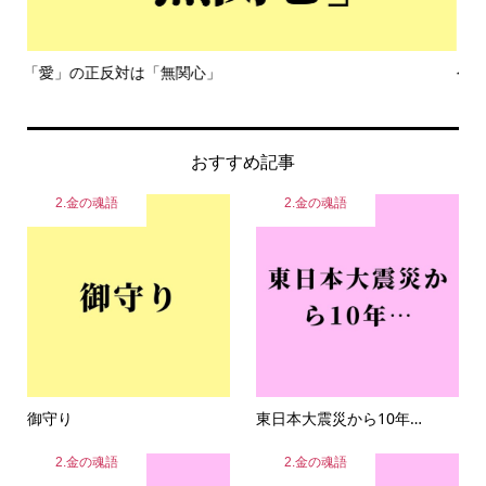
令和８年熊本地震
一
おすすめ記事
2.金の魂語
2.金の魂語
御守り
東日本大震災から10年…
2.金の魂語
2.金の魂語