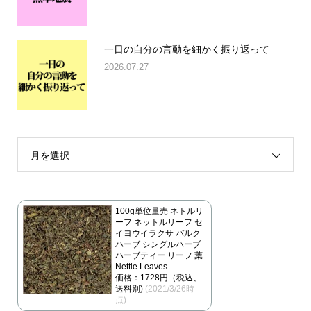
一日の自分の言動を細かく振り返って
2026.07.27
月を選択
100g単位量売 ネトルリ
ーフ ネットルリーフ セ
イヨウイラクサ バルク
ハーブ シングルハーブ
ハーブティー リーフ 葉
Nettle Leaves
価格：1728円（税込、
送料別)
(2021/3/26時
点)