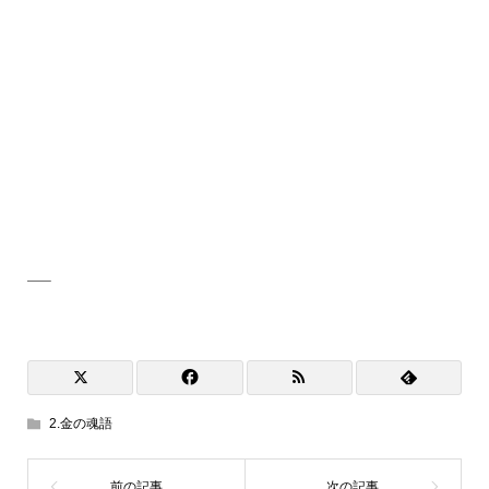
—–
2.金の魂語