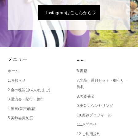
Instagramはこちらから
メニュー
……
ホーム
6.書籍
1.お知らせ
7.水晶・避難セット・御守り・
御札
2.金の魂語(きんのたまご)
8.美鈴募金
3.講演会・紀行・修行
9.美鈴カウンセリング
4.動画(音声)配信
10.美鈴プロフィール
5.美鈴会員制度
11.お問合せ
12.ご利用規約