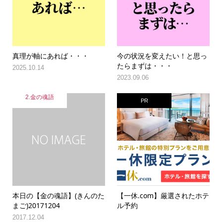
真理が軸にあれば・・・
今の状況を変えたい！と思っ
たらまずは・・・
2025.10.14
2023.09.06
2.金の魂語
PR
本日の【金の魂語】(きんのた
【一休.com】厳選されたホテ
まご)20171204
ル予約
2017.12.04