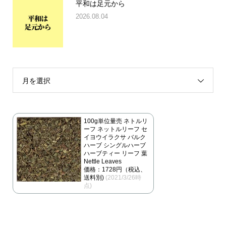
平和は足元から
2026.08.04
月を選択
100g単位量売 ネトルリ
ーフ ネットルリーフ セ
イヨウイラクサ バルク
ハーブ シングルハーブ
ハーブティー リーフ 葉
Nettle Leaves
価格：1728円（税込、
送料別)
(2021/3/26時
点)