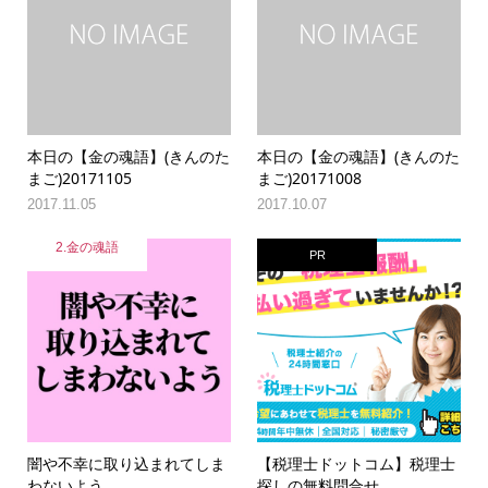
本日の【金の魂語】(きんのた
本日の【金の魂語】(きんのた
まご)20171105
まご)20171008
2017.11.05
2017.10.07
2.金の魂語
PR
闇や不幸に取り込まれてしま
【税理士ドットコム】税理士
わないよう
探しの無料問合せ