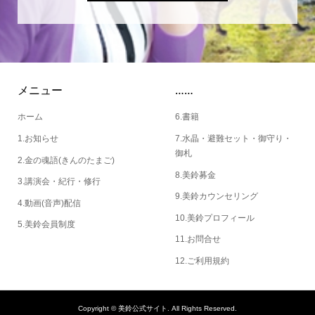
メニュー
……
ホーム
6.書籍
1.お知らせ
7.水晶・避難セット・御守り・
御札
2.金の魂語(きんのたまご)
8.美鈴募金
3.講演会・紀行・修行
9.美鈴カウンセリング
4.動画(音声)配信
10.美鈴プロフィール
5.美鈴会員制度
11.お問合せ
12.ご利用規約
Copyright ©
美鈴公式サイト. All Rights Reserved.