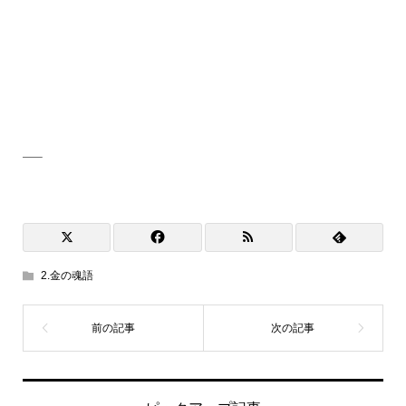
—–
2.金の魂語