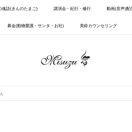
の魂語(きんのたまご)
講演会・紀行・修行
動画(音声)配
募金(動物愛護・サンタ・お社)
美鈴カウンセリング
ん