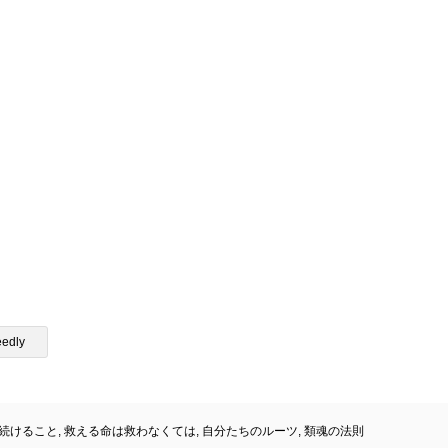
eedly
続けること
,
救える命は救わなくては
,
自分たちのルーツ
,
類魂の法則