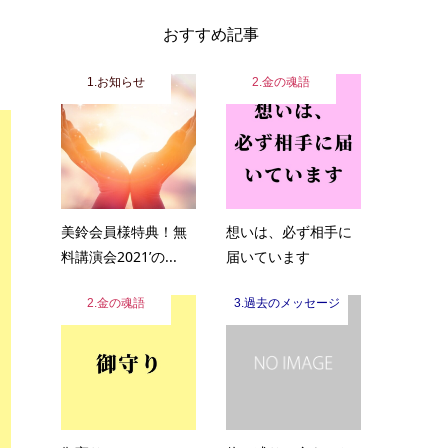
おすすめ記事
1.お知らせ
2.金の魂語
美鈴会員様特典！無
想いは、必ず相手に
料講演会2021’の...
届いています
2.金の魂語
3.過去のメッセージ