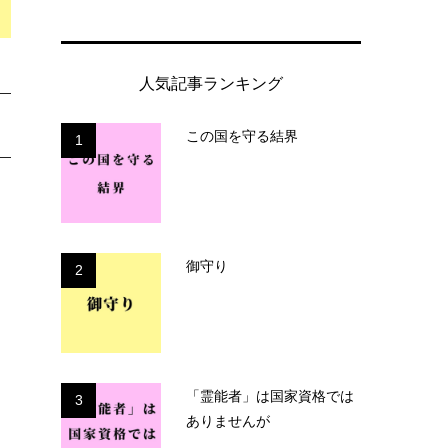
人気記事ランキング
この国を守る結界
1
御守り
2
「霊能者」は国家資格では
3
ありませんが