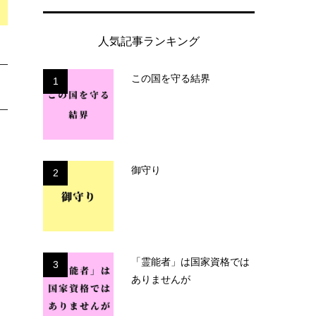
人気記事ランキング
この国を守る結界
1
御守り
2
「霊能者」は国家資格では
3
ありませんが