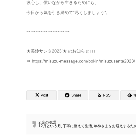
改心し、償いながら生きるためにも、
今日から氣を引き締めて“尽くしましょう”。
~~~~~~~~~~~~~~~~~~
★美鈴サンタ2023’★ のお知らせ↓↓↓
⇒ https://misuzu-message.com/bokin/misuzusanta2023/
Post
Share
RSS
f
2.金の魂語
12月という月
,
丁寧に整えて生活
,
年神さまをお迎えするた