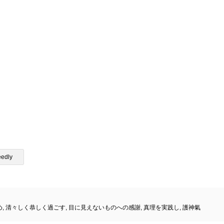
eedly
め
,
清々しく恭しく過ごす
,
目に見えないものへの感謝
,
真理を実践し
,
護神氣