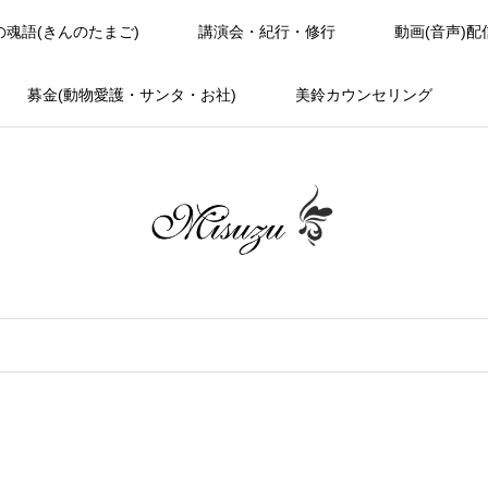
の魂語(きんのたまご)
講演会・紀行・修行
動画(音声)配
募金(動物愛護・サンタ・お社)
美鈴カウンセリング