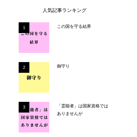
人気記事ランキング
この国を守る結界
1
御守り
2
「霊能者」は国家資格では
3
ありませんが