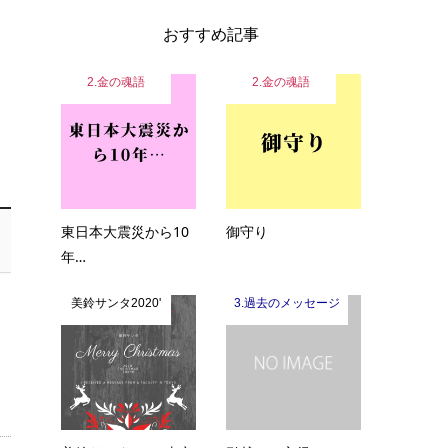
おすすめ記事
2.金の魂語
2.金の魂語
東日本大震災から10
御守り
年…
美鈴サンタ2020'
3.過去のメッセージ