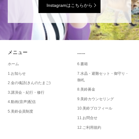
Instagramはこちらから
メニュー
……
ホーム
6.書籍
1.お知らせ
7.水晶・避難セット・御守り・
御札
2.金の魂語(きんのたまご)
8.美鈴募金
3.講演会・紀行・修行
9.美鈴カウンセリング
4.動画(音声)配信
10.美鈴プロフィール
5.美鈴会員制度
11.お問合せ
12.ご利用規約