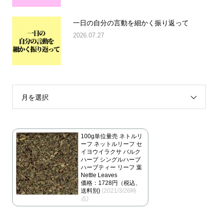
一日の自分の言動を細かく振り返って
2026.07.27
月を選択
100g単位量売 ネトルリ
ーフ ネットルリーフ セ
イヨウイラクサ バルク
ハーブ シングルハーブ
ハーブティー リーフ 葉
Nettle Leaves
価格：1728円（税込、
送料別)
(2021/3/26時
点)