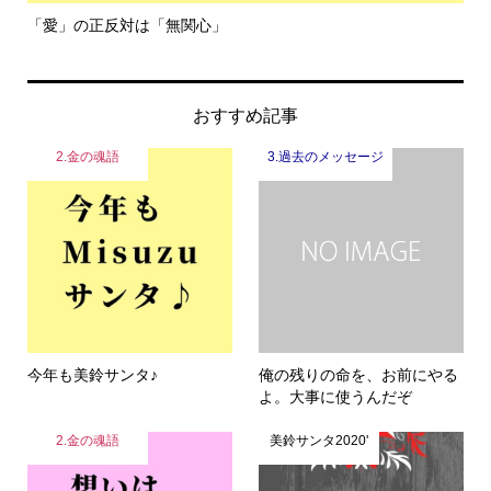
「愛」の正反対は「無関心」
令
おすすめ記事
2.金の魂語
3.過去のメッセージ
今年も美鈴サンタ♪
俺の残りの命を、お前にやる
よ。大事に使うんだぞ
2.金の魂語
美鈴サンタ2020'