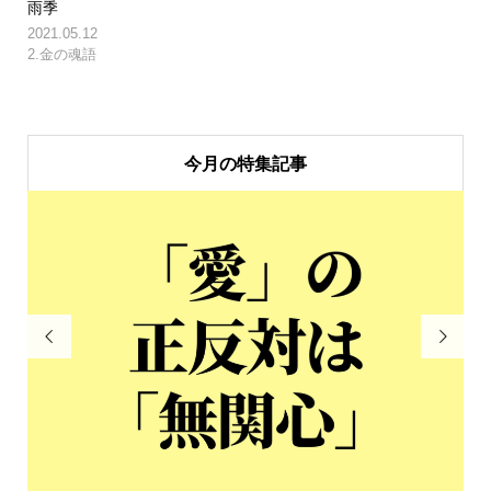
雨季
2021.05.12
2.金の魂語
今月の特集記事

