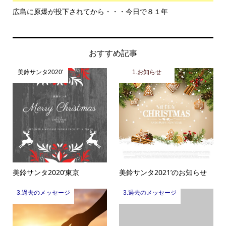
広島に原爆が投下されてから・・・今日で８１年
も
おすすめ記事
美鈴サンタ2020'
1.お知らせ
美鈴サンタ2020’東京
美鈴サンタ2021’のお知らせ
3.過去のメッセージ
3.過去のメッセージ