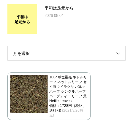
平和は足元から
2026.08.04
月を選択
100g単位量売 ネトルリ
ーフ ネットルリーフ セ
イヨウイラクサ バルク
ハーブ シングルハーブ
ハーブティー リーフ 葉
Nettle Leaves
価格：1728円（税込、
送料別)
(2021/3/26時
点)