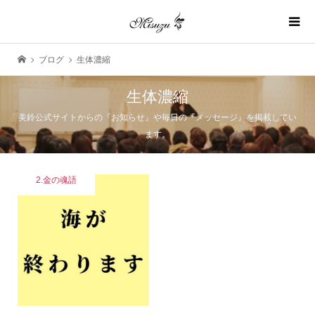
ブログ
生体濃縮
生体濃縮
美鈴公式サイトからの『お知らせ』や毎日の『メッセージ』を掲載してい
ます。
2.金の魂語