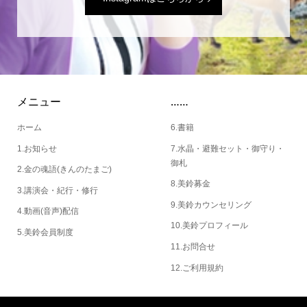
メニュー
……
ホーム
6.書籍
1.お知らせ
7.水晶・避難セット・御守り・
御札
2.金の魂語(きんのたまご)
8.美鈴募金
3.講演会・紀行・修行
9.美鈴カウンセリング
4.動画(音声)配信
10.美鈴プロフィール
5.美鈴会員制度
11.お問合せ
12.ご利用規約