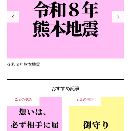


令和８年熊本地震
一
おすすめ記事
2.金の魂語
2.金の魂語