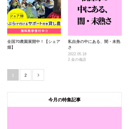
全国70農園展開中！【シェア
私自身の中にある、闇・未熟
畑】
さ
2022.05.18
2.金の魂語
1
2

今月の特集記事