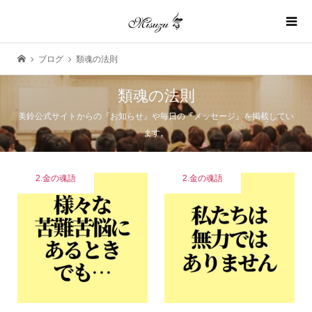
ブログ
類魂の法則
類魂の法則
美鈴公式サイトからの『お知らせ』や毎日の『メッセージ』を掲載してい
ます。
2.金の魂語
2.金の魂語