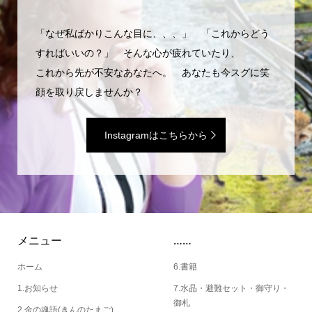
「なぜ私ばかりこんな目に、、、」 「これからどう
すればいいの？」 そんな心が疲れていたり、
これから先が不安なあなたへ。 あなたも今スグに笑
顔を取り戻しませんか？
Instagramはこちらから
メニュー
……
ホーム
6.書籍
1.お知らせ
7.水晶・避難セット・御守り・
御札
2.金の魂語(きんのたまご)