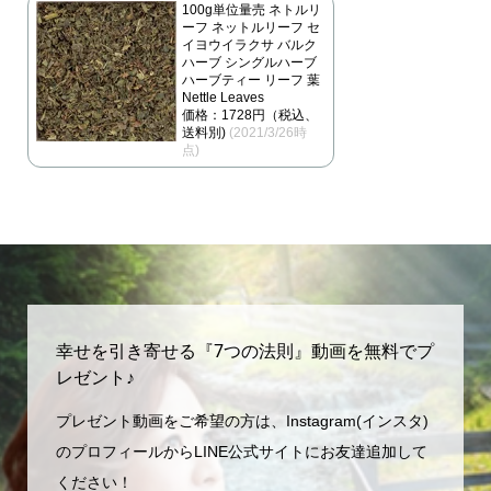
100g単位量売 ネトルリ
ーフ ネットルリーフ セ
イヨウイラクサ バルク
ハーブ シングルハーブ
ハーブティー リーフ 葉
Nettle Leaves
価格：1728円（税込、
送料別)
(2021/3/26時
点)
幸せを引き寄せる『7つの法則』動画を無料でプ
レゼント♪
プレゼント動画をご希望の方は、Instagram(インスタ)
のプロフィールからLINE公式サイトにお友達追加して
ください！