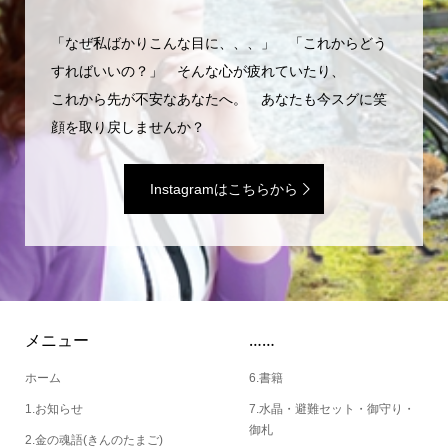
「なぜ私ばかりこんな目に、、、」 「これからどう
すればいいの？」 そんな心が疲れていたり、
これから先が不安なあなたへ。 あなたも今スグに笑
顔を取り戻しませんか？
Instagramはこちらから
メニュー
……
ホーム
6.書籍
1.お知らせ
7.水晶・避難セット・御守り・
御札
2.金の魂語(きんのたまご)