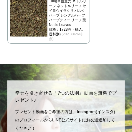
100g単位量売 ネトルリ
ーフ ネットルリーフ セ
イヨウイラクサ バルク
ハーブ シングルハーブ
ハーブティー リーフ 葉
Nettle Leaves
価格：1728円（税込、
送料別)
(2021/3/26時
点)
幸せを引き寄せる『7つの法則』動画を無料でプ
レゼント♪
プレゼント動画をご希望の方は、Instagram(インスタ)
のプロフィールからLINE公式サイトにお友達追加して
ください！