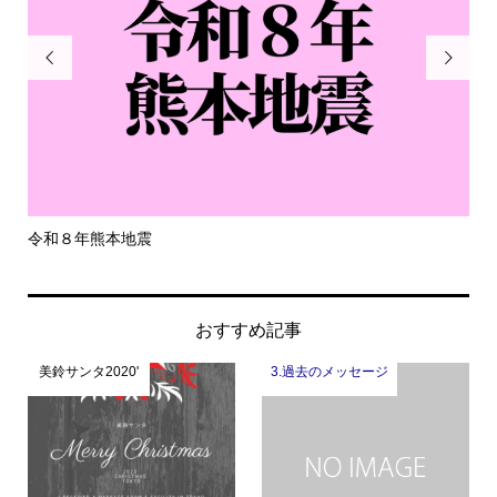


令和８年熊本地震
一
おすすめ記事
美鈴サンタ2020'
3.過去のメッセージ