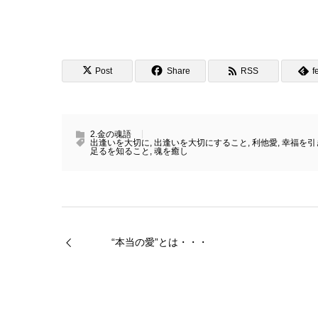
Post
Share
RSS
f
2.金の魂語
出逢いを大切に
,
出逢いを大切にすること
,
利他愛
,
幸福を引
足るを知ること
,
魂を癒し
“本当の愛”とは・・・