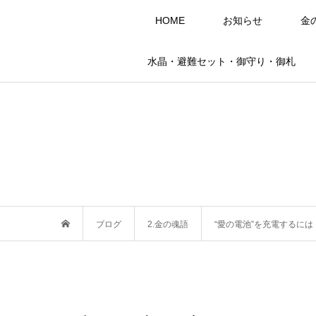
HOME
お知らせ
金
水晶・避難セット・御守り・御札
ブログ
2.金の魂語
“愛の電池”を充電するには