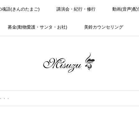
の魂語(きんのたまご)
講演会・紀行・修行
動画(音声)配
募金(動物愛護・サンタ・お社)
美鈴カウンセリング
・・・