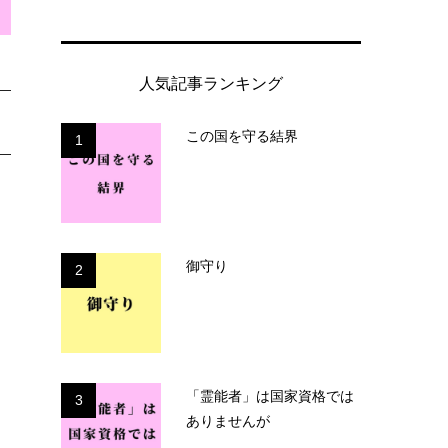
人気記事ランキング
この国を守る結界
1
御守り
2
「霊能者」は国家資格では
3
ありませんが