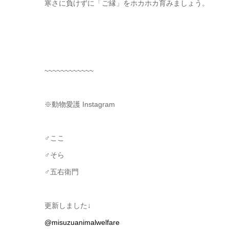
寒さに負けずに「ご縁」をホカホカ育みましょう。
~~~~~~~~~~~~
※動物愛護 Instagram
♂ここ
♂そら
♂五右衛門
更新しました↓
@misuzuanimalwelfare