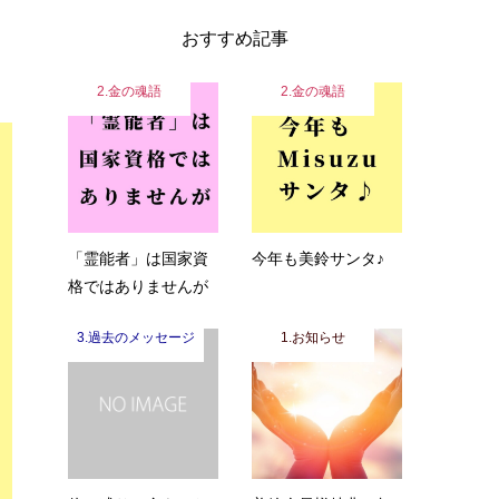
おすすめ記事
2.金の魂語
2.金の魂語
「霊能者」は国家資
今年も美鈴サンタ♪
格ではありませんが
3.過去のメッセージ
1.お知らせ