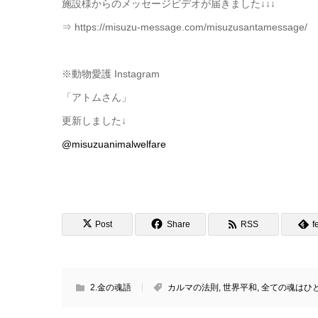
施設様からのメッセージビデオが届きました↓↓↓
⇒ https://misuzu-message.com/misuzusantamessage/
※動物愛護 Instagram
「アトムさん」
更新しました↓
@misuzuanimalwelfare
Post
Share
RSS
f
2.金の魂語
カルマの法則
,
世界平和
,
全ての魂はひ