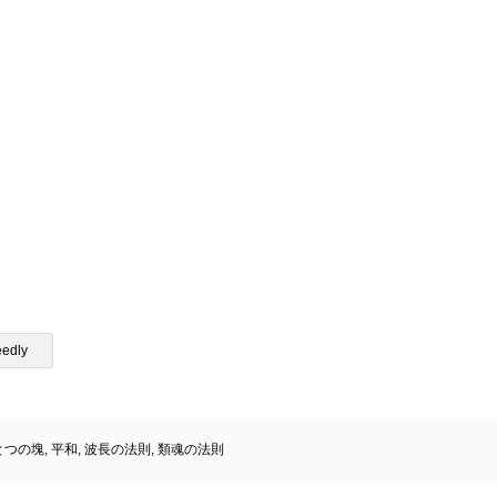
eedly
とつの塊
,
平和
,
波長の法則
,
類魂の法則