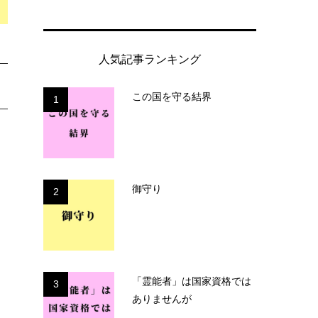
人気記事ランキング
この国を守る結界
1
御守り
2
「霊能者」は国家資格では
3
ありませんが