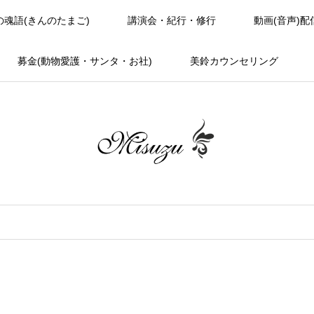
の魂語(きんのたまご)
講演会・紀行・修行
動画(音声)配
募金(動物愛護・サンタ・お社)
美鈴カウンセリング