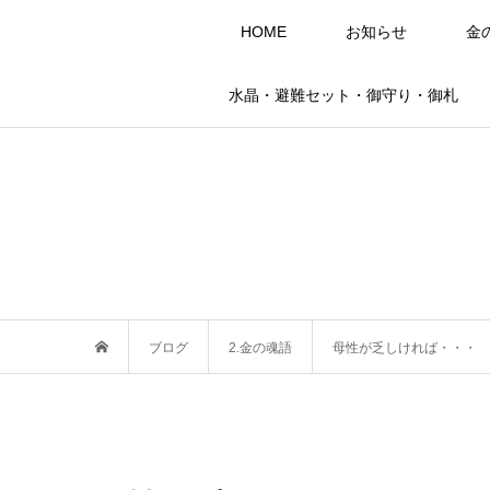
HOME
お知らせ
金
水晶・避難セット・御守り・御札
ブログ
2.金の魂語
母性が乏しければ・・・