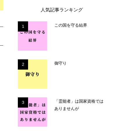
人気記事ランキング
この国を守る結界
1
御守り
2
「霊能者」は国家資格では
3
ありませんが