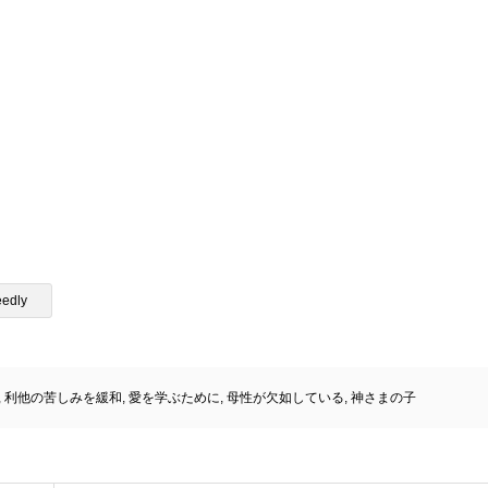
eedly
,
利他の苦しみを緩和
,
愛を学ぶために
,
母性が欠如している
,
神さまの子