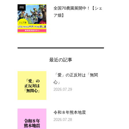
全国70農園展開中！【シェ
PR
ア畑】
最近の記事
「愛」の正反対は「無関
心」
2026.07.29
令和８年熊本地震
2026.07.28