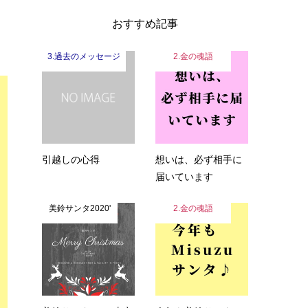
おすすめ記事
3.過去のメッセージ
2.金の魂語
引越しの心得
想いは、必ず相手に
届いています
美鈴サンタ2020'
2.金の魂語