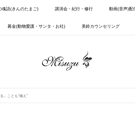
の魂語(きんのたまご)
講演会・紀行・修行
動画(音声)配
募金(動物愛護・サンタ・お社)
美鈴カウンセリング
る」ことも“備え”