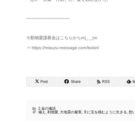
~~~~~~~~~~~~~~~~~~
※動物愛護募金はこちらからm(_ _)m
⇒ https://misuzu-message.com/bokin/
Post
Share
RSS
f
2.金の魂語
備え
,
利他愛
,
大地震の被害
,
天に宝を積むように生きる
,
想