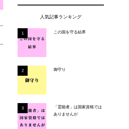
人気記事ランキング
この国を守る結界
1
御守り
2
「霊能者」は国家資格では
3
ありませんが