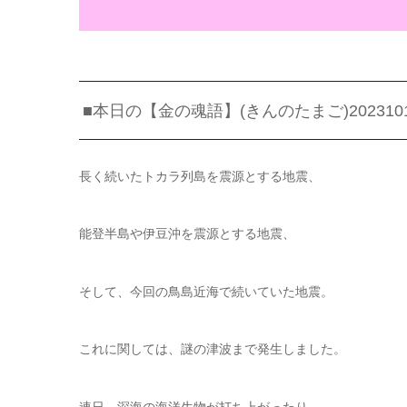
■本日の【金の魂語】(きんのたまご)202310
長く続いたトカラ列島を震源とする地震、
能登半島や伊豆沖を震源とする地震、
そして、今回の鳥島近海で続いていた地震。
これに関しては、謎の津波まで発生しました。
連日、深海の海洋生物が打ち上がったり、