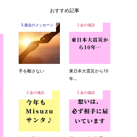
おすすめ記事
3.過去のメッセージ
2.金の魂語
手を離さない
東日本大震災から10
年…
2.金の魂語
2.金の魂語