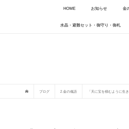
HOME
お知らせ
金
水晶・避難セット・御守り・御札
ブログ
2.金の魂語
「天に宝を積むように生き