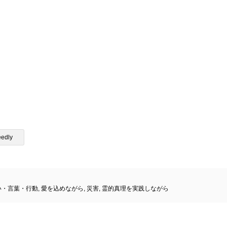
eedly
い・言葉・行動
,
愛を込めながら
,
災害
,
霊的真理を実践しながら