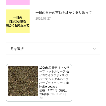
一日の自分の言動を細かく振り返って
2026.07.27
月を選択
100g単位量売 ネトルリ
ーフ ネットルリーフ セ
イヨウイラクサ バルク
ハーブ シングルハーブ
ハーブティー リーフ 葉
Nettle Leaves
価格：1728円（税込、
送料別)
(2021/3/26時
点)