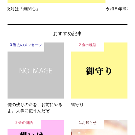
令和８年熊本地震
一
おすすめ記事
3.過去のメッセージ
2.金の魂語
俺の残りの命を、お前にやる
御守り
よ。大事に使うんだぞ
2.金の魂語
1.お知らせ