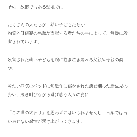
その…故郷でもある聖地では…
たくさんの人たちが…幼い子どもたちが…
物質的価値観の悪魔が支配する者たちの手によって、無惨に殺
害されています。
殺害された幼い子どもを腕に抱き泣き崩れる父親や母親の姿
や、
冷たい病院のベッドに無造作に寝かされた痩せ細った新生児の
姿や、泣き叫びながら逃げ惑う人々の姿に…
「この世の終わり」を思わずにはいられませんし、言葉では言
い表せない感情が湧き上がってきます。