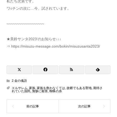
私たち次第です。
ワ○チンの次に…今、試されています。
~~~~~~~~~~~~~~~~~~
★美鈴サンタ2023’のお知らせ↓↓↓
⇒ https://misuzu-message.com/bokin/misuzusanta2023/
2.金の魂語
エルサレム
,
家族
,
家族を救わなくては
,
故郷でもある聖地
,
期待さ
れていた国民
,
無惨に殺害
,
蜘蛛の糸