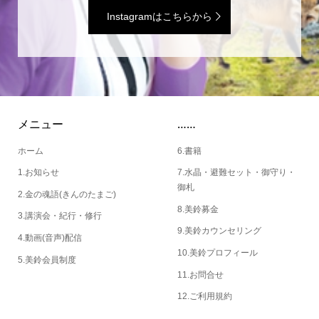
Instagramはこちらから
メニュー
……
ホーム
6.書籍
1.お知らせ
7.水晶・避難セット・御守り・
御札
2.金の魂語(きんのたまご)
8.美鈴募金
3.講演会・紀行・修行
9.美鈴カウンセリング
4.動画(音声)配信
10.美鈴プロフィール
5.美鈴会員制度
11.お問合せ
12.ご利用規約