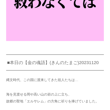
■本日の【金の魂語】(きんのたまご)20231120
縄文時代、この国に渡来してきた祖人たちは…
海を見渡せる岡や高い山の岩の上に立ち、
故郷の聖地「エルサレム」の方角に祈りを捧げていました。