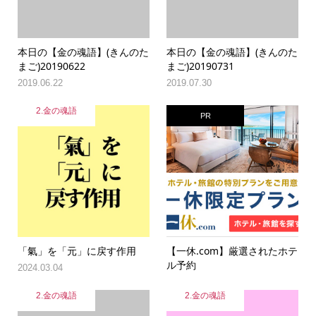
本日の【金の魂語】(きんのた
本日の【金の魂語】(きんのた
まご)20190622
まご)20190731
2019.06.22
2019.07.30
2.金の魂語
PR
「氣」を「元」に戻す作用
【一休.com】厳選されたホテ
ル予約
2024.03.04
2.金の魂語
2.金の魂語