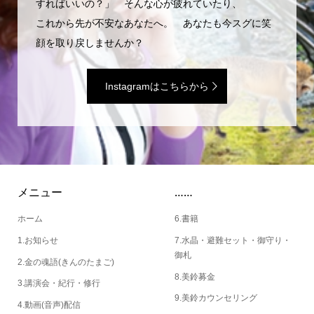
すればいいの？」 そんな心が疲れていたり、
これから先が不安なあなたへ。 あなたも今スグに笑
顔を取り戻しませんか？
Instagramはこちらから
メニュー
……
ホーム
6.書籍
1.お知らせ
7.水晶・避難セット・御守り・
御札
2.金の魂語(きんのたまご)
8.美鈴募金
3.講演会・紀行・修行
9.美鈴カウンセリング
4.動画(音声)配信