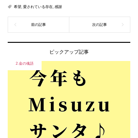
希望
,
愛されている存在
,
感謝
ピックアップ記事
2.金の魂語