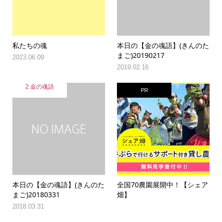
私たちの魂
本日の【金の魂語】(きんのた
まご)20190217
2023.06.09
2019.02.16
2.金の魂語
PR
本日の【金の魂語】(きんのた
全国70農園展開中！【シェア
まご)20180331
畑】
2018.03.31