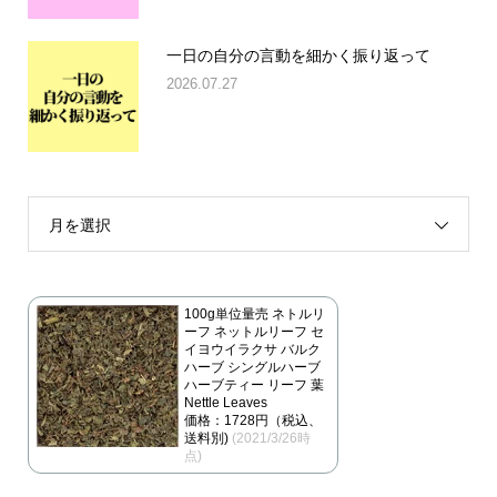
一日の自分の言動を細かく振り返って
2026.07.27
月を選択
100g単位量売 ネトルリ
ーフ ネットルリーフ セ
イヨウイラクサ バルク
ハーブ シングルハーブ
ハーブティー リーフ 葉
Nettle Leaves
価格：1728円（税込、
送料別)
(2021/3/26時
点)