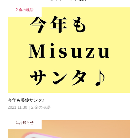
2.金の魂語
今年も美鈴サンタ♪
2021.11.30
2.金の魂語
1.お知らせ