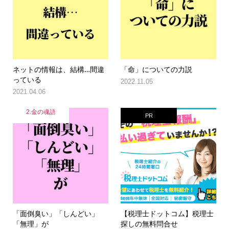
ネットの情報は、結構…間違
「命」についての力説
っている
2022.11.05
2021.04.06
2.金の魂語
PR
「面倒臭い」「しんどい」
【税理士ドットコム】税理士
「無理」が
探しの無料問合せ