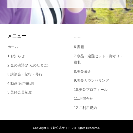
メニュー
……
ホーム
6.書籍
1.お知らせ
7.水晶・避難セット・御守り・
御札
2.金の魂語(きんのたまご)
8.美鈴募金
3.講演会・紀行・修行
9.美鈴カウンセリング
4.動画(音声)配信
10.美鈴プロフィール
5.美鈴会員制度
11.お問合せ
12.ご利用規約
Copyright ©
美鈴公式サイト. All Rights Reserved.