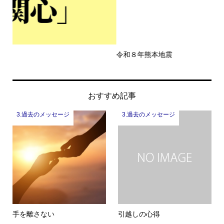
令和８年熊本地震
一
おすすめ記事
3.過去のメッセージ
3.過去のメッセージ
手を離さない
引越しの心得