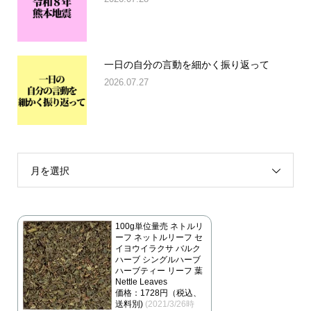
一日の自分の言動を細かく振り返って
2026.07.27
月を選択
100g単位量売 ネトルリ
ーフ ネットルリーフ セ
イヨウイラクサ バルク
ハーブ シングルハーブ
ハーブティー リーフ 葉
Nettle Leaves
価格：1728円（税込、
送料別)
(2021/3/26時