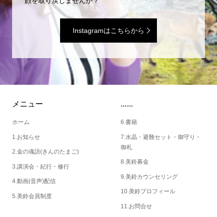
顔を取り戻しませんか？
Instagramはこちらから
メニュー
……
ホーム
6.書籍
1.お知らせ
7.水晶・避難セット・御守り・
御札
2.金の魂語(きんのたまご)
8.美鈴募金
3.講演会・紀行・修行
9.美鈴カウンセリング
4.動画(音声)配信
10.美鈴プロフィール
5.美鈴会員制度
11.お問合せ