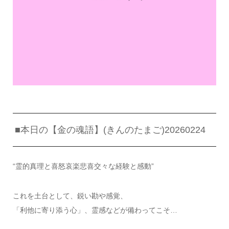
■本日の【金の魂語】(きんのたまご)20260224
“霊的真理と喜怒哀楽悲喜交々な経験と感動”
これを土台として、鋭い勘や感覚、
「利他に寄り添う心」、霊感などが備わってこそ…