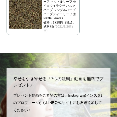
ーフ ネットルリーフ セ
イヨウイラクサ バルク
ハーブ シングルハーブ
ハーブティー リーフ 葉
Nettle Leaves
価格：1728円（税込、
送料別)
(2021/3/26時
点)
幸せを引き寄せる『7つの法則』動画を無料でプ
レゼント♪
プレゼント動画をご希望の方は、Instagram(インスタ)
のプロフィールからLINE公式サイトにお友達追加して
ください！