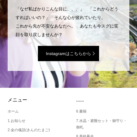
「なぜ私ばかりこんな目に、、、」 「これからどう
すればいいの？」 そんな心が疲れていたり、
これから先が不安なあなたへ。 あなたも今スグに笑
顔を取り戻しませんか？
Instagramはこちらから
メニュー
……
ホーム
6.書籍
1.お知らせ
7.水晶・避難セット・御守り・
御札
2.金の魂語(きんのたまご)
8.美鈴募金