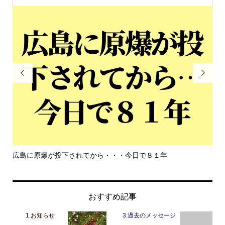


広島に原爆が投下されてから・・・今日で８１年
もっと
おすすめ記事
1.お知らせ
3.過去のメッセージ