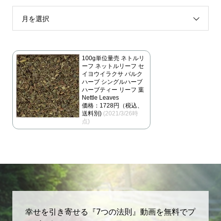
月を選択
100g単位量売 ネトルリ
ーフ ネットルリーフ セ
イヨウイラクサ バルク
ハーブ シングルハーブ
ハーブティー リーフ 葉
Nettle Leaves
価格：1728円（税込、
送料別)
(2021/3/26時
点)
幸せを引き寄せる『7つの法則』動画を無料でプ