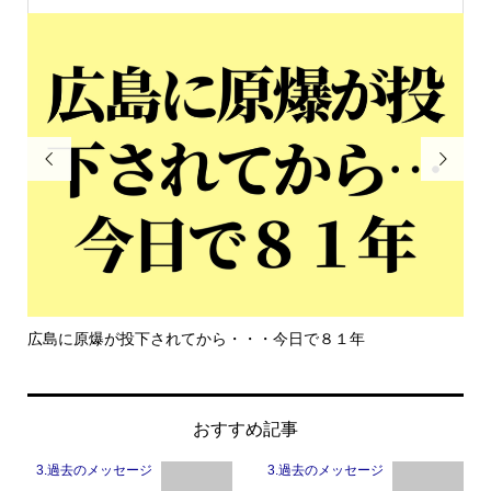


広島に原爆が投下されてから・・・今日で８１年
もっ
おすすめ記事
3.過去のメッセージ
3.過去のメッセージ