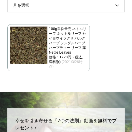
月を選択
100g単位量売 ネトルリ
ーフ ネットルリーフ セ
イヨウイラクサ バルク
ハーブ シングルハーブ
ハーブティー リーフ 葉
Nettle Leaves
価格：1728円（税込、
送料別)
(2021/3/26時
点)
幸せを引き寄せる『7つの法則』動画を無料でプ
レゼント♪