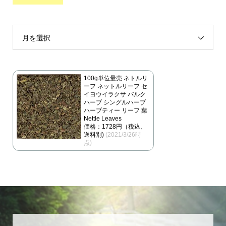
月を選択
100g単位量売 ネトルリ
ーフ ネットルリーフ セ
イヨウイラクサ バルク
ハーブ シングルハーブ
ハーブティー リーフ 葉
Nettle Leaves
価格：1728円（税込、
送料別)
(2021/3/26時
点)