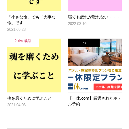
「小さな命」でも「大事な
寝ても疲れが取れない・・・
命」です
2022.03.10
2021.09.28
2.金の魂語
PR
魂を磨くために学ぶこと
【一休.com】厳選されたホテ
ル予約
2021.04.03