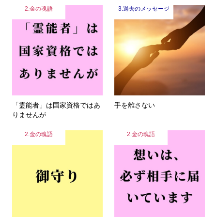
2.金の魂語
3.過去のメッセージ
「霊能者」は国家資格ではあ
手を離さない
りませんが
2.金の魂語
2.金の魂語