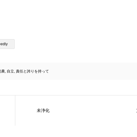
eedly
然農
,
自立
,
責任と誇りを持って
未浄化