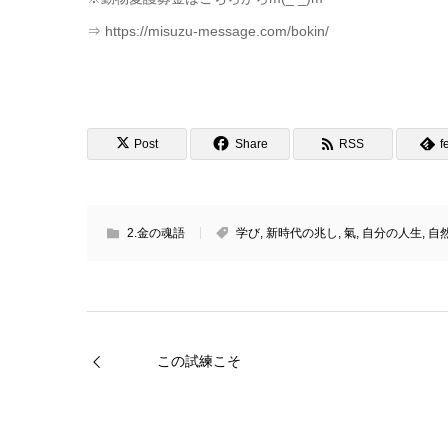
⇒ https://misuzu-message.com/bokin/
Post
Share
RSS
f
2.金の魂語
学び
,
新時代の兆し
,
氣
,
自分の人生
,
自
この試練こそ