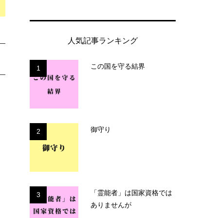
人気記事ランキング
この国を守る結界
1
御守り
2
「霊能者」は国家資格では
3
ありませんが