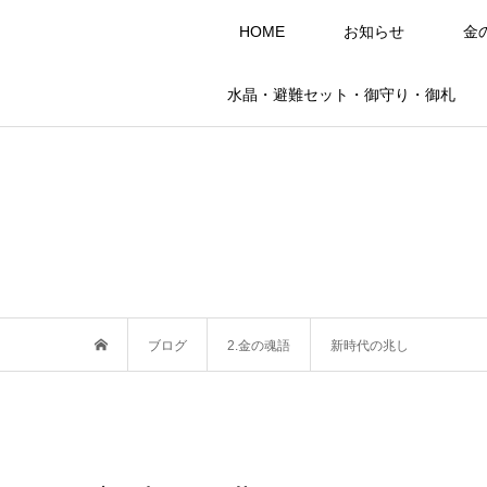
HOME
お知らせ
金
水晶・避難セット・御守り・御札
ブログ
2.金の魂語
新時代の兆し