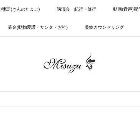
の魂語(きんのたまご)
講演会・紀行・修行
動画(音声)配
募金(動物愛護・サンタ・お社)
美鈴カウンセリング