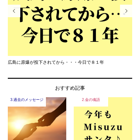


・今日で８１年
もっと危機感を持って生きて欲しい
おすすめ記事
3.過去のメッセージ
2.金の魂語