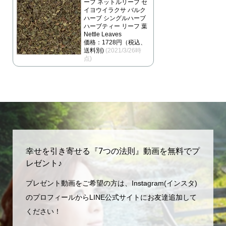
ーフ ネットルリーフ セ
イヨウイラクサ バルク
ハーブ シングルハーブ
ハーブティー リーフ 葉
Nettle Leaves
価格：1728円（税込、
送料別)
(2021/3/26時
点)
幸せを引き寄せる『7つの法則』動画を無料でプ
レゼント♪
プレゼント動画をご希望の方は、Instagram(インスタ)
のプロフィールからLINE公式サイトにお友達追加して
ください！