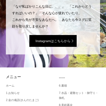
「なぜ私ばかりこんな目に、、、」 「これからどう
すればいいの？」 そんな心が疲れていたり、
これから先が不安なあなたへ。 あなたも今スグに笑
顔を取り戻しませんか？
Instagramはこちらから
メニュー
……
ホーム
6.書籍
1.お知らせ
7.水晶・避難セット・御守り・
御札
2.金の魂語(きんのたまご)
8.美鈴募金