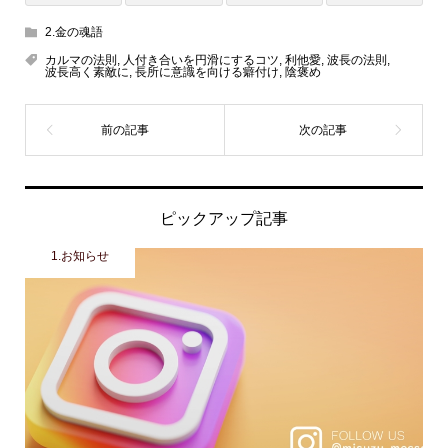
2.金の魂語
カルマの法則
,
人付き合いを円滑にするコツ
,
利他愛
,
波長の法則
,
波長高く素敵に
,
長所に意識を向ける癖付け
,
陰褒め
ピックアップ記事
1.お知らせ