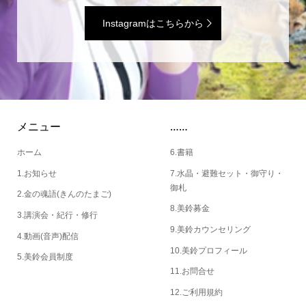
Instagramはこちらから
メニュー
……
ホーム
6.書籍
1.お知らせ
7.水晶・避難セット・御守り・
御札
2.金の魂語(きんのたまご)
8.美鈴募金
3.講演会・紀行・修行
9.美鈴カウンセリング
4.動画(音声)配信
10.美鈴プロフィール
5.美鈴会員制度
11.お問合せ
12.ご利用規約