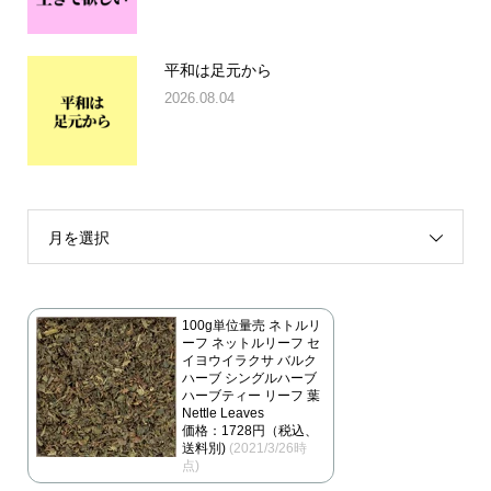
平和は足元から
2026.08.04
月を選択
100g単位量売 ネトルリ
ーフ ネットルリーフ セ
イヨウイラクサ バルク
ハーブ シングルハーブ
ハーブティー リーフ 葉
Nettle Leaves
価格：1728円（税込、
送料別)
(2021/3/26時
点)