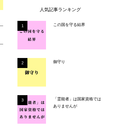
人気記事ランキング
この国を守る結界
1
御守り
2
「霊能者」は国家資格では
3
ありませんが