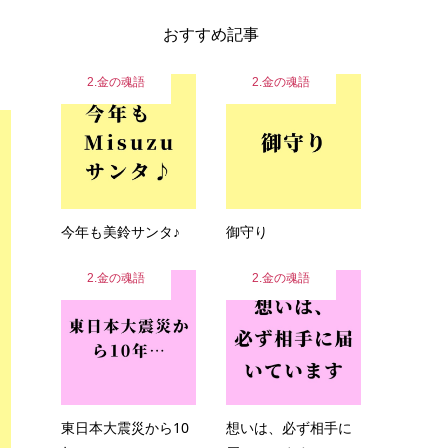
おすすめ記事
2.金の魂語
2.金の魂語
今年も美鈴サンタ♪
御守り
2.金の魂語
2.金の魂語
東日本大震災から10
想いは、必ず相手に