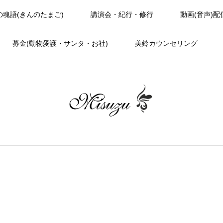
の魂語(きんのたまご)
講演会・紀行・修行
動画(音声)配
募金(動物愛護・サンタ・お社)
美鈴カウンセリング