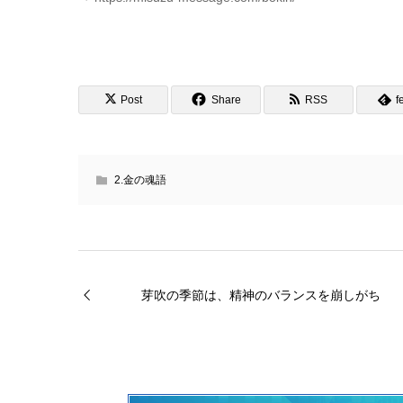
Post
Share
RSS
f
2.金の魂語
芽吹の季節は、精神のバランスを崩しがち