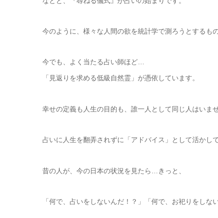
などと、『尋ねる儀式』が占いの始まりです。
今のように、様々な人間の欲を統計学で測ろうとするも
今でも、よく当たる占い師ほど…
「見返りを求める低級自然霊」が憑依しています。
幸せの定義も人生の目的も、誰一人として同じ人はいま
占いに人生を翻弄されずに「アドバイス」として活かし
昔の人が、今の日本の状況を見たら…きっと、
「何で、占いをしないんだ！？」「何で、お祀りをしな