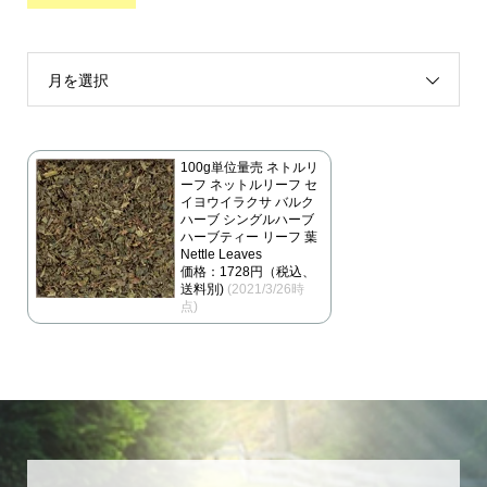
月を選択
100g単位量売 ネトルリ
ーフ ネットルリーフ セ
イヨウイラクサ バルク
ハーブ シングルハーブ
ハーブティー リーフ 葉
Nettle Leaves
価格：1728円（税込、
送料別)
(2021/3/26時
点)