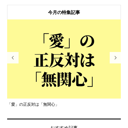
今月の特集記事


「愛」の正反対は「無関心」
令
おすすめ記事