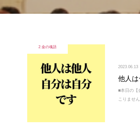
2.金の魂語
2023.06.13
他人は
■本日の【
こりません