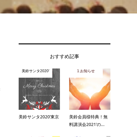
おすすめ記事
美鈴サンタ2020'
1.お知らせ
起
美鈴サンタ2020’東京
美鈴会員様特典！無
料講演会2021’の...