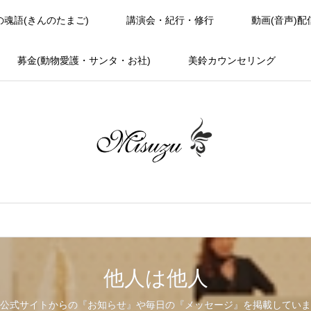
の魂語(きんのたまご)
講演会・紀行・修行
動画(音声)配
募金(動物愛護・サンタ・お社)
美鈴カウンセリング
他人は他人
公式サイトからの『お知らせ』や毎日の『メッセージ』を掲載していま