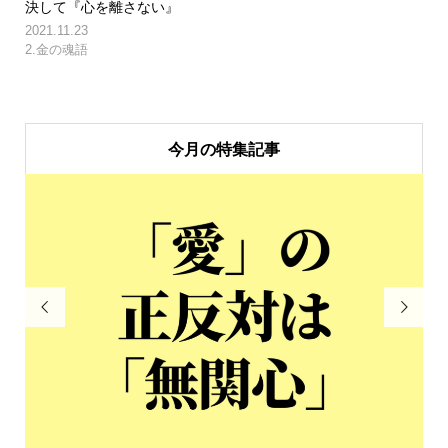
決して『心を離さない』
2021.11.23
2.金の魂語
今月の特集記事

