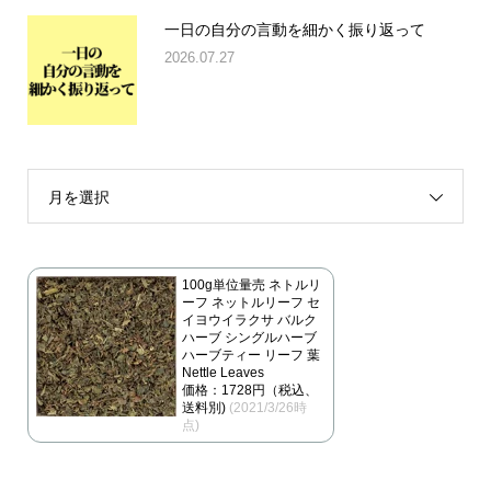
一日の自分の言動を細かく振り返って
2026.07.27
月を選択
100g単位量売 ネトルリ
ーフ ネットルリーフ セ
イヨウイラクサ バルク
ハーブ シングルハーブ
ハーブティー リーフ 葉
Nettle Leaves
価格：1728円（税込、
送料別)
(2021/3/26時
点)