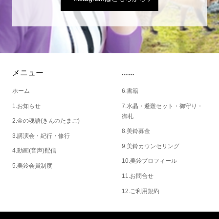
メニュー
……
ホーム
6.書籍
1.お知らせ
7.水晶・避難セット・御守り・
御札
2.金の魂語(きんのたまご)
8.美鈴募金
3.講演会・紀行・修行
9.美鈴カウンセリング
4.動画(音声)配信
10.美鈴プロフィール
5.美鈴会員制度
11.お問合せ
12.ご利用規約