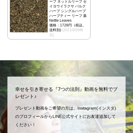
ーフ ネットルリーフ セ
イヨウイラクサ バルク
ハーブ シングルハーブ
ハーブティー リーフ 葉
Nettle Leaves
価格：1728円（税込、
送料別)
(2021/3/26時
点)
幸せを引き寄せる『7つの法則』動画を無料でプ
レゼント♪
プレゼント動画をご希望の方は、Instagram(インスタ)
のプロフィールからLINE公式サイトにお友達追加して
ください！