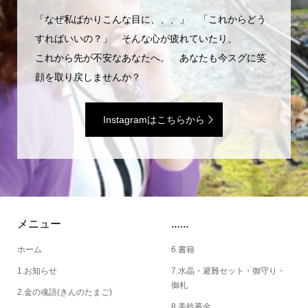
「なぜ私ばかりこんな目に、、、」 「これからどう
すればいいの？」 そんな心が疲れていたり、
これから先が不安なあなたへ。 あなたも今スグに笑
顔を取り戻しませんか？
Instagramはこちらから
メニュー
……
ホーム
6.書籍
1.お知らせ
7.水晶・避難セット・御守り・
御札
2.金の魂語(きんのたまご)
8.美鈴募金