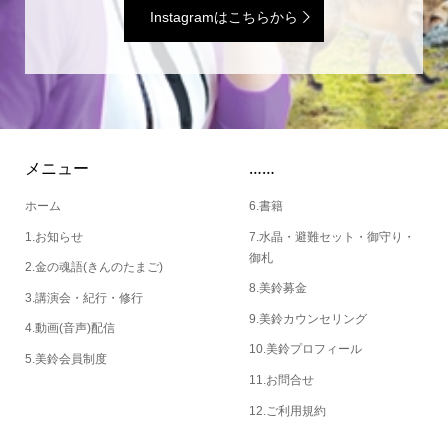
Instagramはこちらから
メニュー
……
ホーム
6.書籍
1.お知らせ
7.水晶・避難セット・御守り・
御札
2.金の魂語(きんのたまご)
8.美鈴募金
3.講演会・紀行・修行
9.美鈴カウンセリング
4.動画(音声)配信
10.美鈴プロフィール
5.美鈴会員制度
11.お問合せ
12.ご利用規約