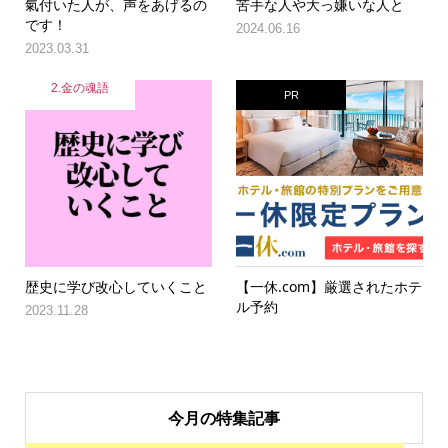
氣付いた人が、声をあげるの
苦手な人や大っ嫌いな人と
です！
2024.06.16
2023.03.31
2.金の魂語
PR
歴史に学び改心していくこと
【一休.com】厳選されたホテ
ル予約
2023.11.28
今月の特集記事