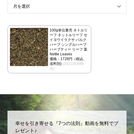
月を選択
100g単位量売 ネトルリ
ーフ ネットルリーフ セ
イヨウイラクサ バルク
ハーブ シングルハーブ
ハーブティー リーフ 葉
Nettle Leaves
価格：1728円（税込、
送料別)
(2021/3/26時
点)
幸せを引き寄せる『7つの法則』動画を無料でプ
レゼント♪