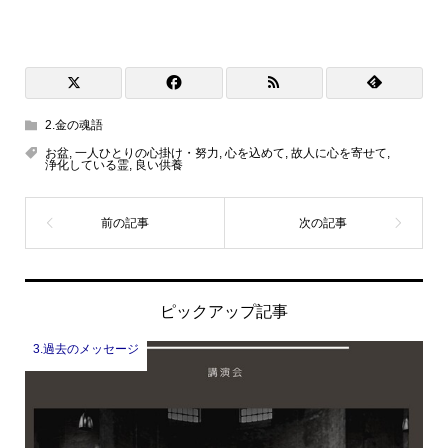
2.金の魂語
お盆
,
一人ひとりの心掛け・努力
,
心を込めて
,
故人に心を寄せて
,
浄化している霊
,
良い供養
ピックアップ記事
3.過去のメッセージ