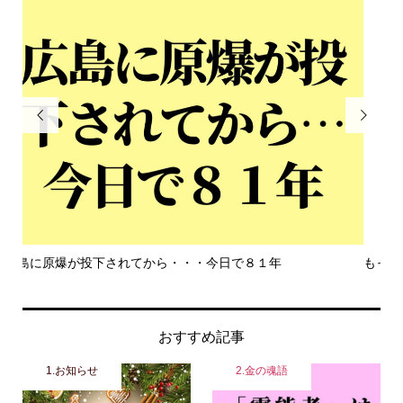


もっと危機感を持って生きて欲しい
平
おすすめ記事
1.お知らせ
2.金の魂語