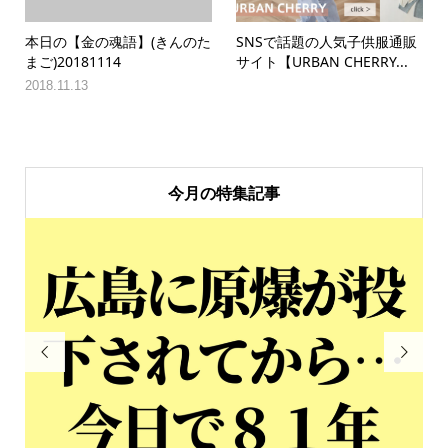
本日の【金の魂語】(きんのた
SNSで話題の人気子供服通販
まご)20181114
サイト【URBAN CHERRY...
2018.11.13
今月の特集記事

