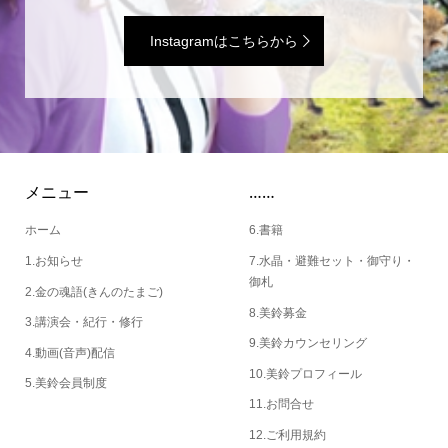
Instagramはこちらから
メニュー
……
ホーム
6.書籍
1.お知らせ
7.水晶・避難セット・御守り・
御札
2.金の魂語(きんのたまご)
8.美鈴募金
3.講演会・紀行・修行
9.美鈴カウンセリング
4.動画(音声)配信
10.美鈴プロフィール
5.美鈴会員制度
11.お問合せ
12.ご利用規約