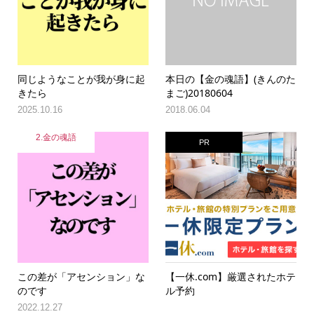
同じようなことが我が身に起
本日の【金の魂語】(きんのた
きたら
まご)20180604
2025.10.16
2018.06.04
2.金の魂語
PR
この差が「アセンション」な
【一休.com】厳選されたホテ
のです
ル予約
2022.12.27