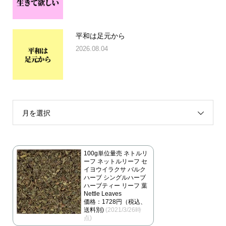
平和は足元から
2026.08.04
月を選択
100g単位量売 ネトルリ
ーフ ネットルリーフ セ
イヨウイラクサ バルク
ハーブ シングルハーブ
ハーブティー リーフ 葉
Nettle Leaves
価格：1728円（税込、
送料別)
(2021/3/26時
点)