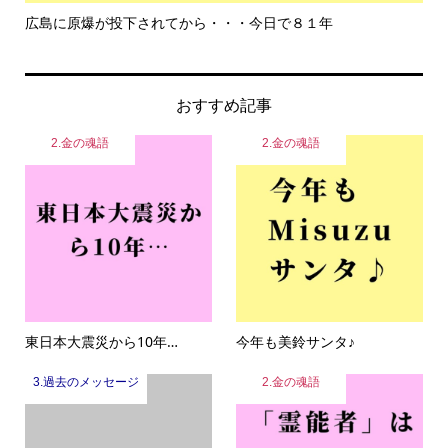
広島に原爆が投下されてから・・・今日で８１年
も
おすすめ記事
2.金の魂語
2.金の魂語
東日本大震災から10年…
今年も美鈴サンタ♪
3.過去のメッセージ
2.金の魂語