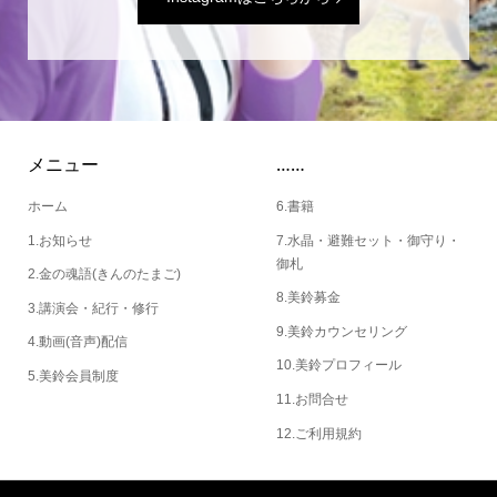
メニュー
……
ホーム
6.書籍
1.お知らせ
7.水晶・避難セット・御守り・
御札
2.金の魂語(きんのたまご)
8.美鈴募金
3.講演会・紀行・修行
9.美鈴カウンセリング
4.動画(音声)配信
10.美鈴プロフィール
5.美鈴会員制度
11.お問合せ
12.ご利用規約