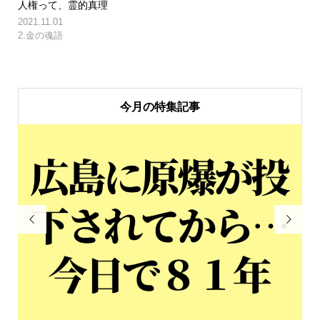
人権って、霊的真理
2021.11.01
2.金の魂語
今月の特集記事

