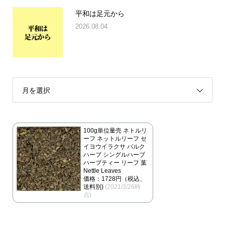
平和は足元から
2026.08.04
月を選択
100g単位量売 ネトルリ
ーフ ネットルリーフ セ
イヨウイラクサ バルク
ハーブ シングルハーブ
ハーブティー リーフ 葉
Nettle Leaves
価格：1728円（税込、
送料別)
(2021/3/26時
点)