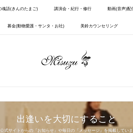
の魂語(きんのたまご)
講演会・紀行・修行
動画(音声)配
募金(動物愛護・サンタ・お社)
美鈴カウンセリング
出逢いを大切にすること
公式サイトからの『お知らせ』や毎日の『メッセージ』を掲載していま