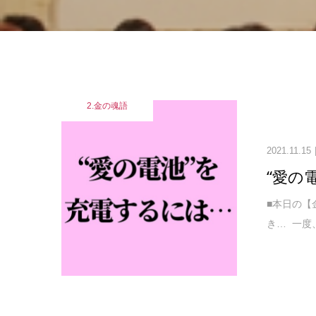
2.金の魂語
2021.11.15
“愛の
■本日の【
き… ⁡ 一