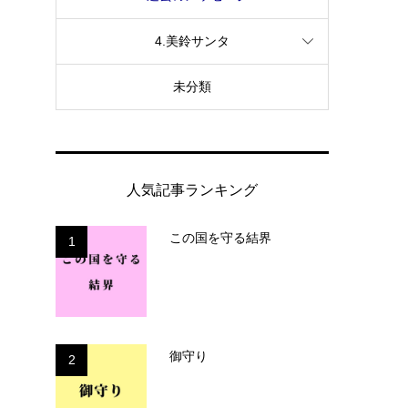
4.美鈴サンタ
未分類
人気記事ランキング
この国を守る結界
1
御守り
2