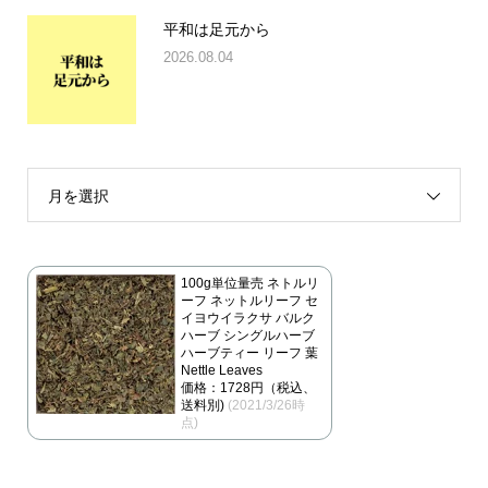
平和は足元から
2026.08.04
月を選択
100g単位量売 ネトルリ
ーフ ネットルリーフ セ
イヨウイラクサ バルク
ハーブ シングルハーブ
ハーブティー リーフ 葉
Nettle Leaves
価格：1728円（税込、
送料別)
(2021/3/26時
点)