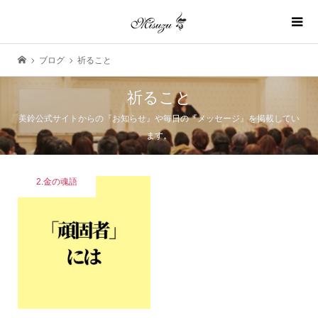
ブログ
祈ること
祈ること
美鈴公式サイトからの『お知らせ』や毎日の『メッセージ』を掲載してい
ます。
2.金の魂語